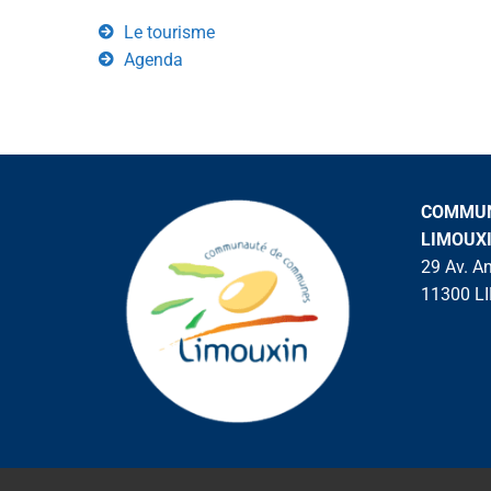
Le tourisme
Agenda
COMMUN
LIMOUX
29 Av. A
11300 L