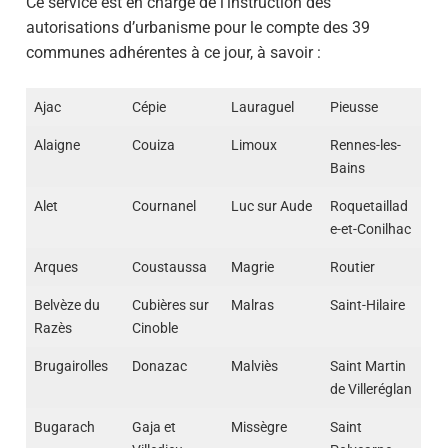
Ce service est en charge de l’instruction des
autorisations d’urbanisme pour le compte des 39
communes adhérentes à ce jour, à savoir :
Ajac
Cépie
Lauraguel
Pieusse
Alaigne
Couiza
Limoux
Rennes-les-
Bains
Alet
Cournanel
Luc sur Aude
Roquetaillad
e-et-Conilhac
Arques
Coustaussa
Magrie
Routier
Belvèze du
Cubières sur
Malras
Saint-Hilaire
Razès
Cinoble
Brugairolles
Donazac
Malviès
Saint Martin
de Villeréglan
Bugarach
Gaja et
Missègre
Saint