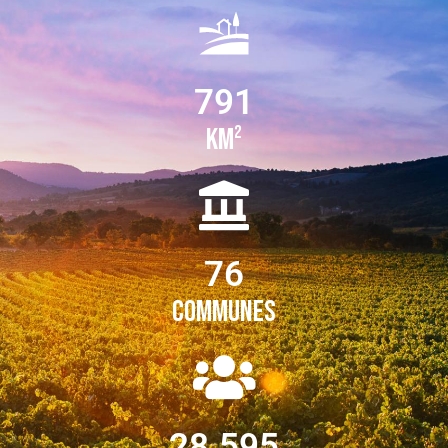
791
km²
76
Communes
28.595