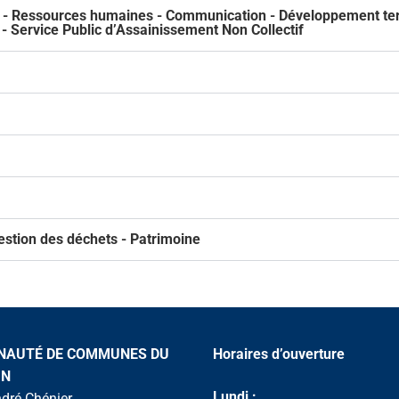
al - Ressources humaines - Communication - Développement terr
l - Service Public d’Assainissement Non Collectif
estion des déchets - Patrimoine
AUTÉ DE COMMUNES DU
Horaires d’ouverture
IN
Lundi :
ndré Chénier