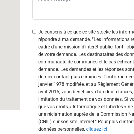
Je consens à ce que ce site stocke les inform
répondre à ma demande. "Les informations recueillies à partir de ce formulaire, dans le
cadre d'une mission d'intérêt public, font l'obj
de votre demande. Les destinataires des donné
communauté de communes et le cas échéant les 
demande. Les demandes et les réponses sont
dernier contact puis éliminées. Conformément 
janvier 1978 modifiée, et au Règlement Génér
avril 2016, vous bénéficiez d'un droit d'accès, 
limitation du traitement de vos données. Si vous estimez, après nous avoir contacté,
que vos droits « Informatique et Libertés » n
une réclamation auprès de la Commission Nati
(CNIL) sur son site internet." Pour plus d'info
données personnelles,
cliquez ici