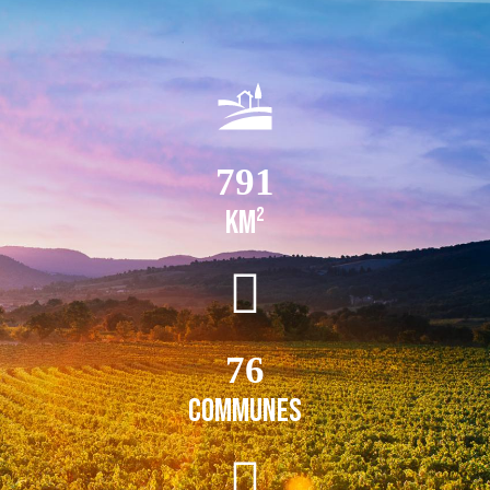
791
km²
76
Communes