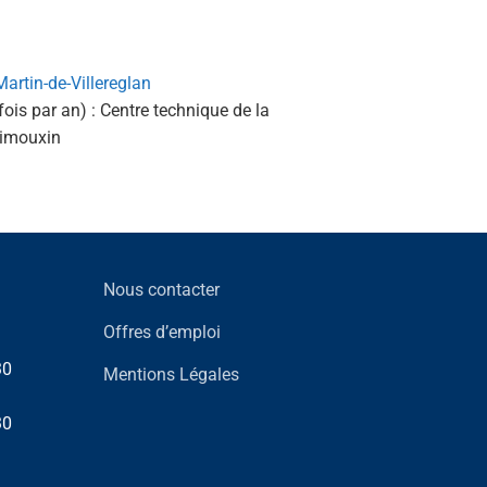
Martin-de-Villereglan
fois par an) : Centre technique de la
imouxin
Nous contacter
Offres d’emploi
30
Mentions Légales
30