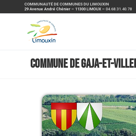
COMMUNAUTÉ DE COMMUNES DU LIMOUXIN
29 Avenue André Chénier – 11300 LIMOUX –
04.68.31.40.78
Commune de Gaja-et-Ville